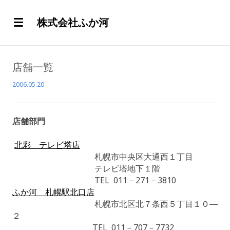
株式会社ふか河
店舗一覧
2006.05.20
店舗部門
北彩 テレビ塔店
札幌市中央区大通西１丁目
テレビ塔地下１階
TEL 011－271－3810
ふか河 札幌駅北口店
札幌市北区北７条西５丁目１０―
２
TEL 011－707－7732