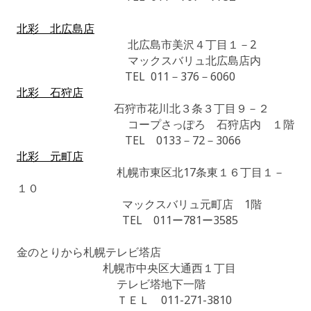
北彩 北広島店
北広島市美沢４丁目１－2
マックスバリュ北広島店内
TEL 011－376－6060
北彩 石狩店
石狩市花川北３条３丁目９－２
コープさっぽろ 石狩店内 １階
TEL 0133－72－3066
北彩 元町店
札幌市東区北17条東１６丁目１－
１０
マックスバリュ元町店 1階
TEL 011ー781ー3585
金のとりから札幌テレビ塔店
札幌市中央区大通西１丁目
テレビ塔地下一階
ＴＥＬ 011-271-3810